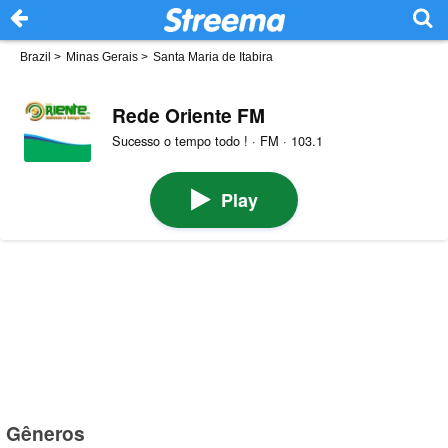
Brazil
>
Minas Gerais
>
Santa Maria de Itabira
Rede Oriente FM
Sucesso o tempo todo ! · FM · 103.1
Play
Gêneros