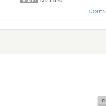
30 tune ins
FM 101.4
-
64Kbps
SUGGEST A
P