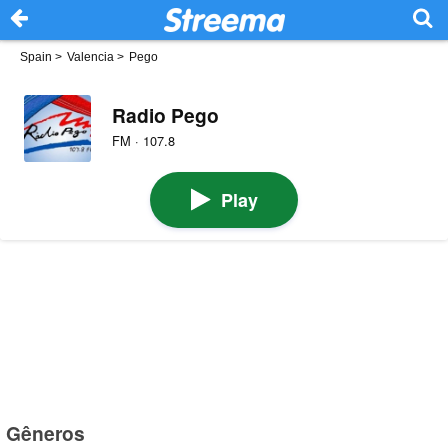
Spain
>
Valencia
>
Pego
Radio Pego
FM · 107.8
Play
Gêneros