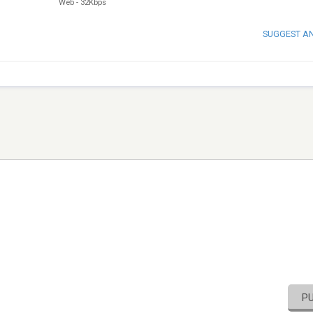
Web
-
32Kbps
SUGGEST A
P