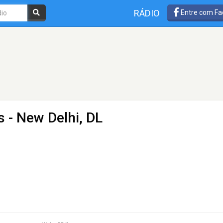
RÁDIO
Entre com Fa
s
- New Delhi, DL