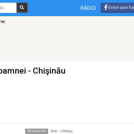
RÁDIO
Entre com Fa
nei
Toamnei
- Chişinău
30 tune ins
Web
-
125Kbps