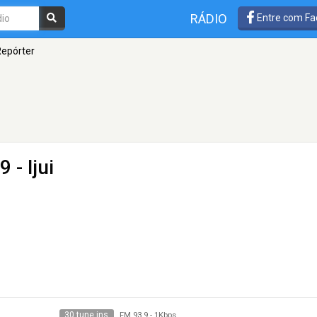
RÁDIO
Entre com Fa
Repórter
 - Ijui
30 tune ins
FM 93.9
-
1Kbps