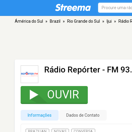
Ámérica do Sul
»
Brazil
»
Rio Grande do Sul
»
Ijui
»
Rádio 
Rádio Repórter
- FM 93.9
OUVIR
Informações
Dados de Contato
BRAZILIAN
NOVAS
CONVERSA