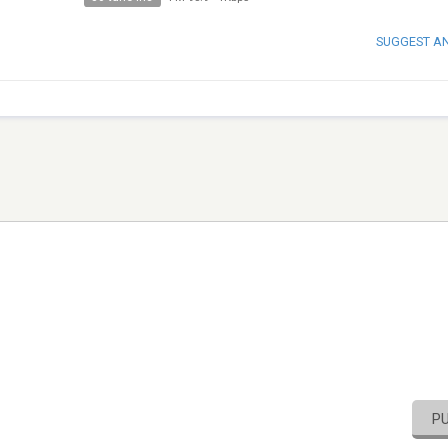
SUGGEST A
P