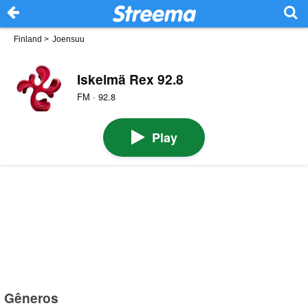
Finland
>
Joensuu
Iskelmä Rex 92.8
FM · 92.8
Play
Gêneros