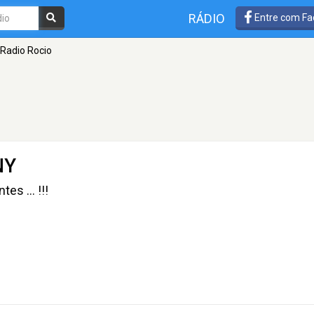
RÁDIO
Entre com Fa
Radio Rocio
NY
es ... !!!