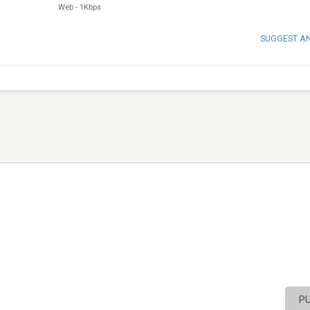
Web
-
1Kbps
SUGGEST A
P