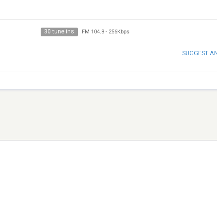
30 tune ins
FM 104.8
-
256Kbps
SUGGEST A