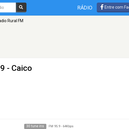
RÁDIO
Entre com Fa
adio Rural FM
9 - Caico
30 tune ins
FM 95.9
-
64Kbps