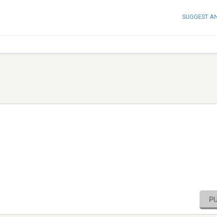
SUGGEST A
P