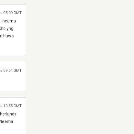
às 05:09 GMT
ri neema
cho yng
ri huwa
às 09:54 GMT
às 10:55 GMT
therlands
. Neema