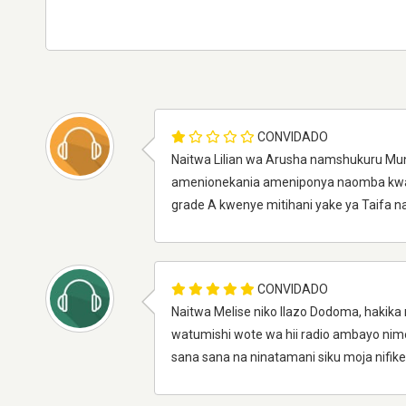
CONVIDADO
Naitwa Lilian wa Arusha namshukuru M
amenionekania ameniponya naomba kwa k
grade A kwenye mitihani yake ya Taifa 
CONVIDADO
Naitwa Melise niko Ilazo Dodoma, hakik
watumishi wote wa hii radio ambayo nim
sana sana na ninatamani siku moja nifi