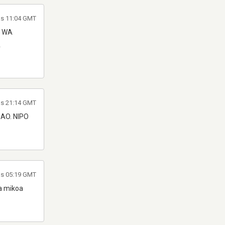
às 11:04 GMT
S WA
A
às 21:14 GMT
AO. NIPO
às 05:19 GMT
ea mikoa