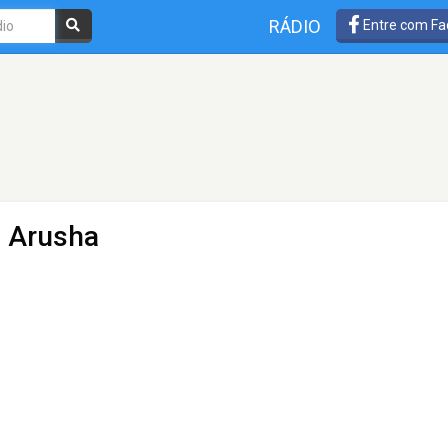
RÁDIO
Entre com Fa
- Arusha