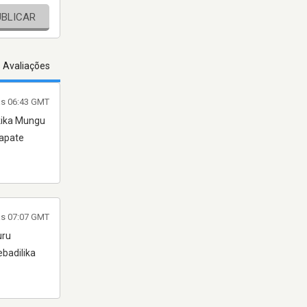
UBLICAR
s Avaliações
às 06:43 GMT
kika Mungu
kapate
às 07:07 GMT
uru
badilika