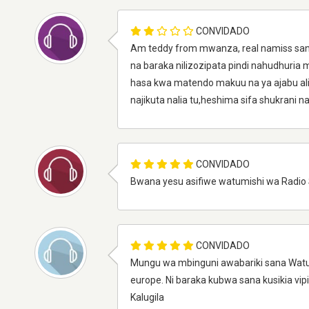
CONVIDADO
Am teddy from mwanza, real namiss sana
na baraka nilizozipata pindi nahudhuri
hasa kwa matendo makuu na ya ajabu al
najikuta nalia tu,heshima sifa shukrani 
CONVIDADO
Bwana yesu asifiwe watumishi wa Radio 
CONVIDADO
Mungu wa mbinguni awabariki sana Watumis
europe. Ni baraka kubwa sana kusikia vip
Kalugila