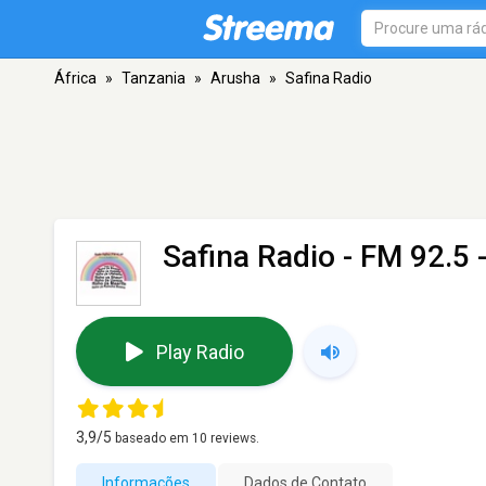
África
»
Tanzania
»
Arusha
»
Safina Radio
Safina Radio
- FM 92.5 
Play Radio
3,9
/5
baseado em
10
reviews.
Informações
Dados de Contato