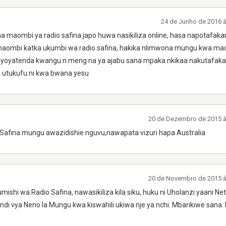
24 de Junho de 2016 
 maombi ya radio safina japo huwa nasikiliza online, hasa napotafaka
a maombi katka ukumbi wa radio safina, hakika nlimwona mungu kwa ma
iyoyatenda kwangu n meng na ya ajabu sana mpaka nkikaa nakutafaka
na utukufu ni kwa bwana yesu
20 de Dezembro de 2015 
Safina mungu awazidishie nguvu,nawapata vizuri hapa Australia
20 de Novembro de 2015 
hi wa Radio Safina, nawasikiliza kila siku, huku ni Uholanzi yaani Ne
indi vya Neno la Mungu kwa kiswahili ukiwa nje ya nchi. Mbarikiwe sana