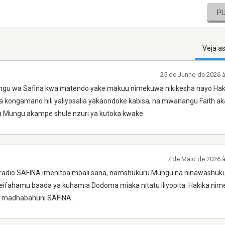
P
Veja a
25 de Junho de 2026 
ungu wa Safina kwa matendo yake makuu nimekuwa nikikesha nayo Ha
ongamano hili yaliyosalia yakaondoke kabisa, na mwanangu Faith a
na Mungu akampe shule nzuri ya kutoka kwake.
7 de Maio de 2026 
a radio SAFINA imenitoa mbali sana, namshukuru Mungu na ninawashuk
eifahamu baada ya kuhamia Dodoma miaka nitatu iliyopita. Hakika nime
ke madhabahuni SAFINA.