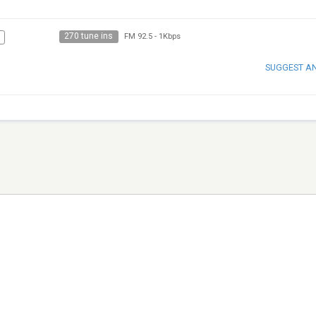
270 tune ins
FM 92.5
-
1Kbps
SUGGEST A