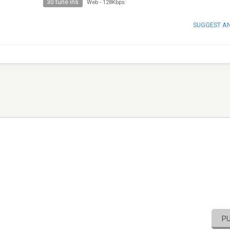
30 tune ins
Web
-
128Kbps
SUGGEST A
P