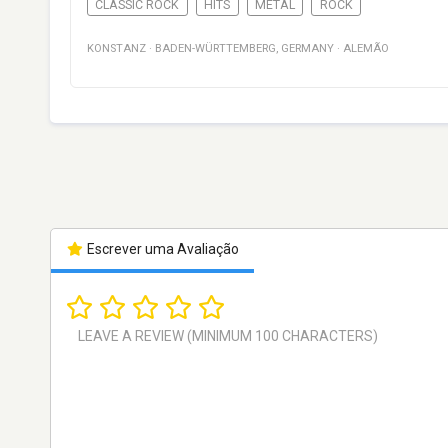
CLASSIC ROCK
HITS
METAL
ROCK
KONSTANZ
·
BADEN-WÜRTTEMBERG
,
GERMANY
·
ALEMÃO
Escrever uma Avaliação