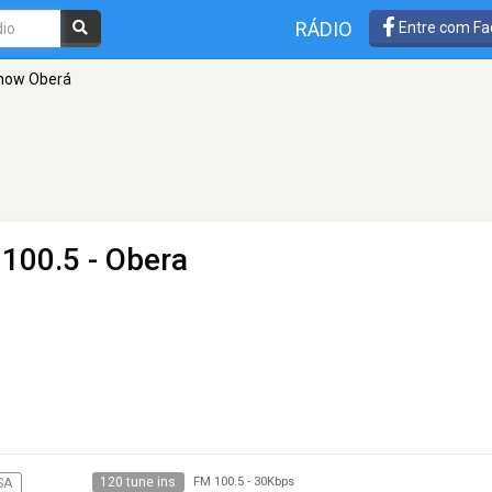
RÁDIO
Entre com Fa
how Oberá
100.5 - Obera
120 tune ins
SA
FM 100.5
-
30Kbps