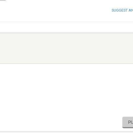
SUGGEST A
P