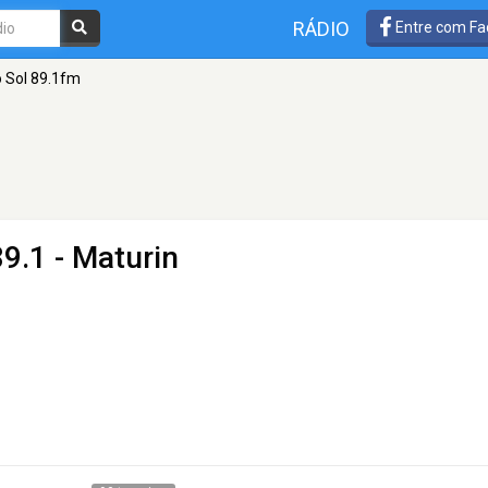
RÁDIO
Entre com Fa
 Sol 89.1fm
9.1 - Maturin