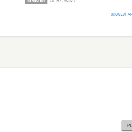
90 tune ins
FM 89.1
-
95Kbps
SUGGEST A
P