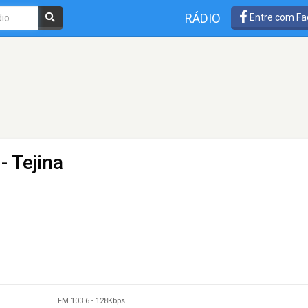
RÁDIO
Entre com Fa
- Tejina
FM 103.6
-
128Kbps