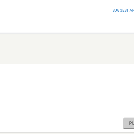
SUGGEST A
P