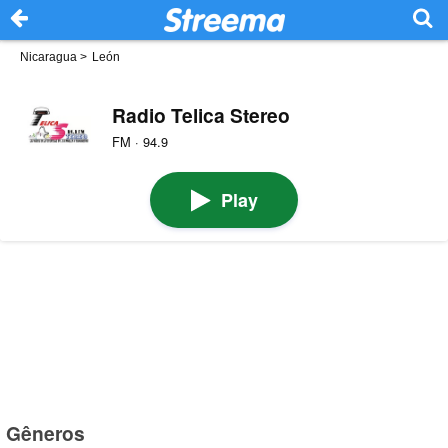
Nicaragua
>
León
Radio Telica Stereo
FM · 94.9
Play
Gêneros