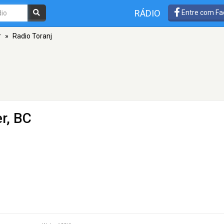
RÁDIO
Entre com Fa
r
»
Radio Toranj
r, BC