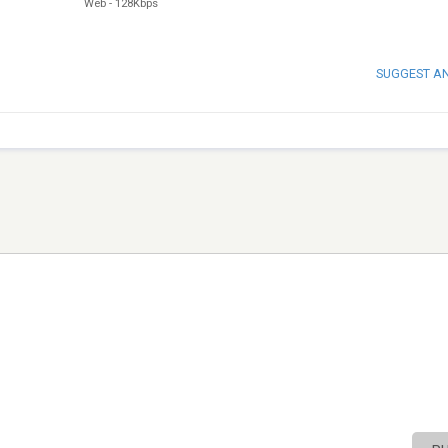
Web
-
128Kbps
SUGGEST A