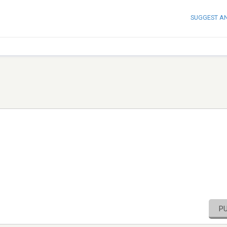
SUGGEST A
P