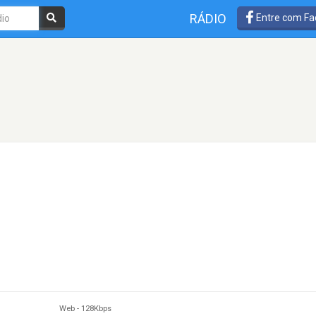
RÁDIO
Entre com Fa
Web
-
128Kbps