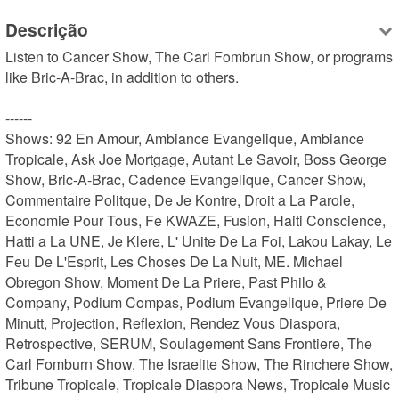
Descrição
Listen to Cancer Show, The Carl Fombrun Show, or programs 
like Bric-A-Brac, in addition to others.

------

Shows: 92 En Amour, Ambiance Evangelique, Ambiance 
Tropicale, Ask Joe Mortgage, Autant Le Savoir, Boss George 
Show, Bric-A-Brac, Cadence Evangelique, Cancer Show, 
Commentaire Politque, De Je Kontre, Droit a La Parole, 
Economie Pour Tous, Fe KWAZE, Fusion, Haiti Conscience, 
Hatti a La UNE, Je Klere, L' Unite De La Foi, Lakou Lakay, Le 
Feu De L'Esprit, Les Choses De La Nuit, ME. Michael 
Obregon Show, Moment De La Priere, Past Philo & 
Company, Podium Compas, Podium Evangelique, Priere De 
Minutt, Projection, Reflexion, Rendez Vous Diaspora, 
Retrospective, SERUM, Soulagement Sans Frontiere, The 
Carl Fomburn Show, The Israelite Show, The Rinchere Show, 
Tribune Tropicale, Tropicale Diaspora News, Tropicale Music 