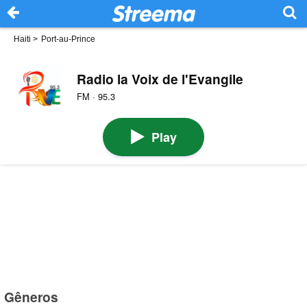
Haiti
>
Port-au-Prince
Radio la Voix de l'Evangile
FM · 95.3
Play
Gêneros