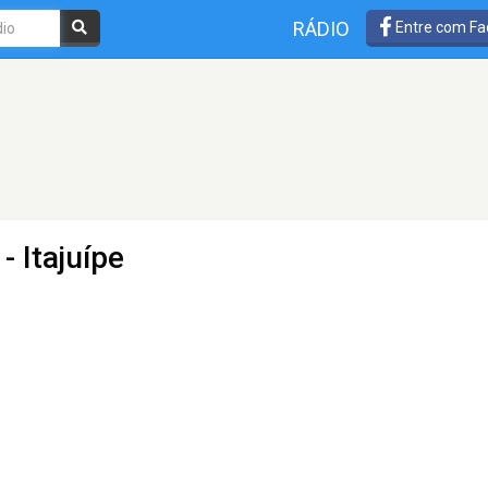
RÁDIO
Entre com Fa
- Itajuípe