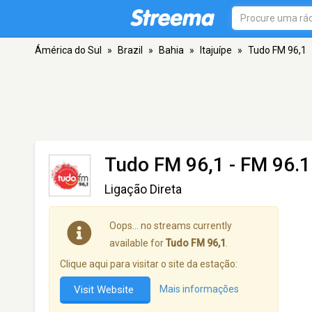
Ámérica do Sul
»
Brazil
»
Bahia
»
Itajuípe
»
Tudo FM 96,1
Tudo FM 96,1
- FM 96.1 
Ligação Direta
Oops… no streams currently
available for
Tudo FM 96,1
.
Clique aqui para visitar o site da estação:
Visit Website
Mais informações