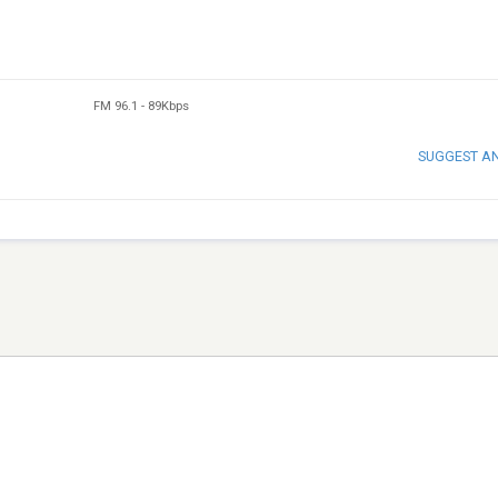
FM 96.1
-
89Kbps
SUGGEST A