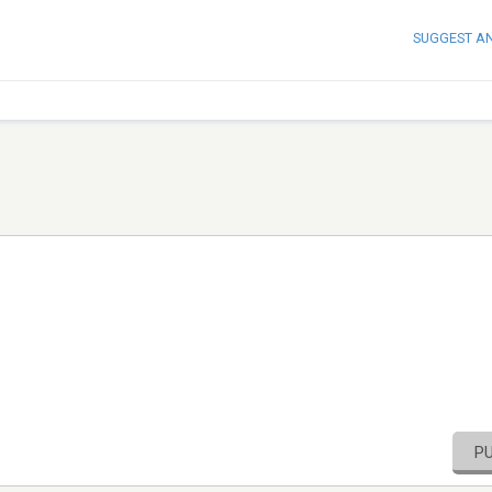
SUGGEST A
P