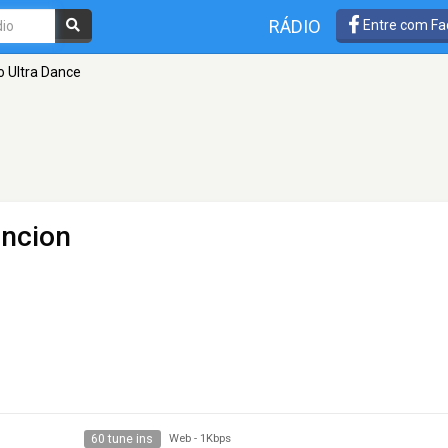
RÁDIO
Entre com Fa
o Ultra Dance
ncion
60 tune ins
Web
-
1Kbps