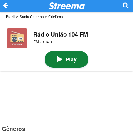
Brazil
>
Santa Catarina
>
Criciúma
Rádio União 104 FM
FM · 104.9
Play
Gêneros