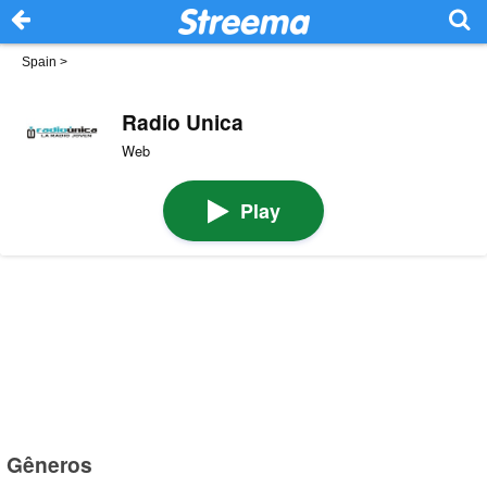
Spain
>
Radio Unica
Web
Play
Gêneros