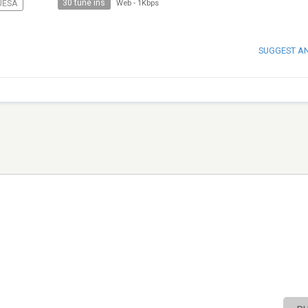
30 tune ins
UÊSA
Web
-
1Kbps
SUGGEST A