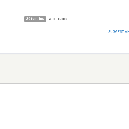
30 tune ins
Web
-
1Kbps
SUGGEST A