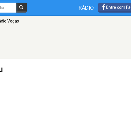
RÁDIO
Entre com Fa
ádio Vegas
u