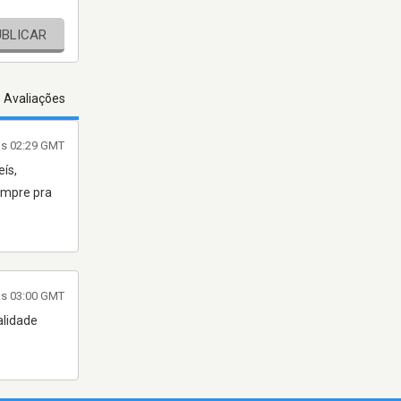
UBLICAR
s Avaliações
às 02:29 GMT
ís,
empre pra
às 03:00 GMT
alidade