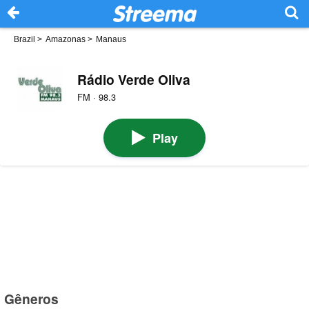
Brazil
>
Amazonas
>
Manaus
Rádio Verde Oliva
FM · 98.3
Play
Gêneros