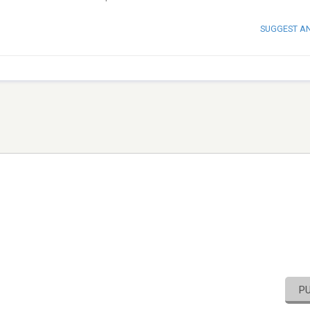
SUGGEST A
P