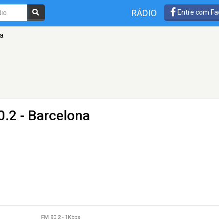
RÁDIO
Entre com Fa
ca
0.2 - Barcelona
FM 90.2
-
1Kbps