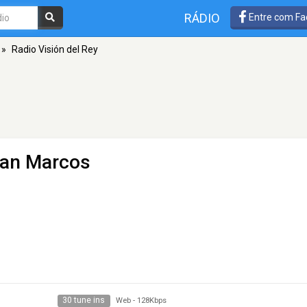
RÁDIO
Entre com Fa
»
Radio Visión del Rey
San Marcos
30 tune ins
Web
-
128Kbps