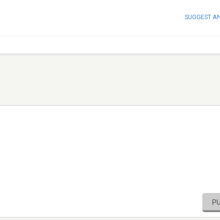
SUGGEST A
P