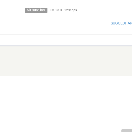
60 tune ins
FM 93.0
-
128Kbps
SUGGEST A