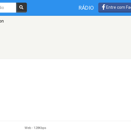
RÁDIO
Entre com Fa
on
Web
-
128Kbps