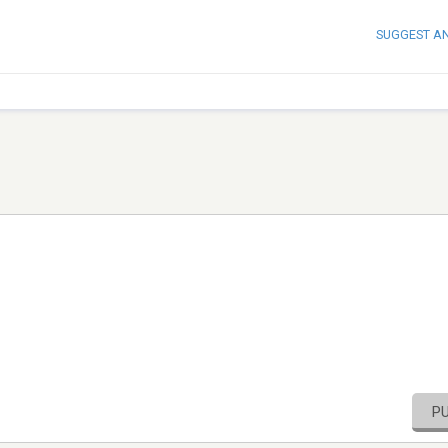
SUGGEST A
P