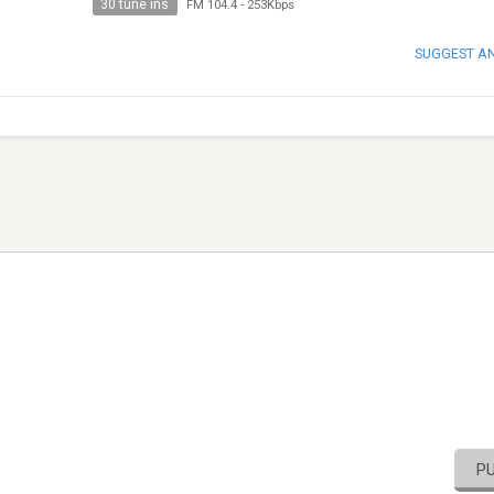
30 tune ins
FM 104.4
-
253Kbps
SUGGEST A
P