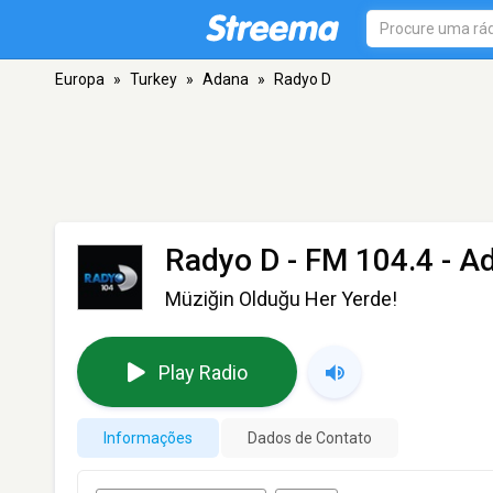
Europa
»
Turkey
»
Adana
»
Radyo D
Radyo D
- FM 104.4 - A
Müziğin Olduğu Her Yerde!
Play Radio
Informações
Dados de Contato