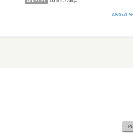
60 tune ins
FM 91.0
-
122Kbps
SUGGEST A
P