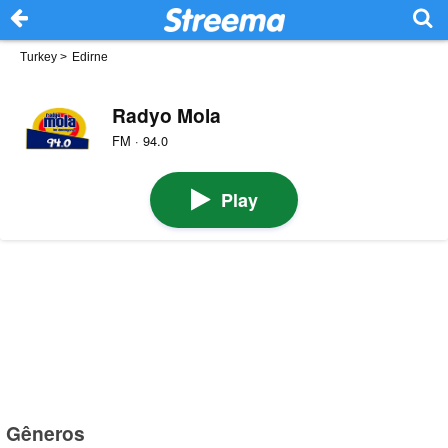
Turkey
>
Edirne
Radyo Mola
FM · 94.0
Play
Gêneros