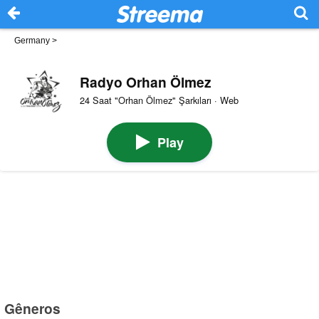
Germany
>
Radyo Orhan Ölmez
24 Saat "Orhan Ölmez" Şarkıları · Web
Play
Gêneros