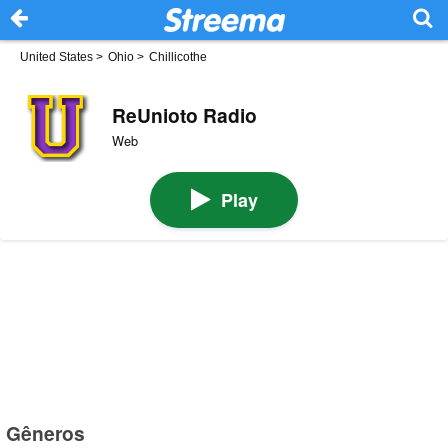
United States
>
Ohio
>
Chillicothe
ReUnioto Radio
Web
Play
Gêneros