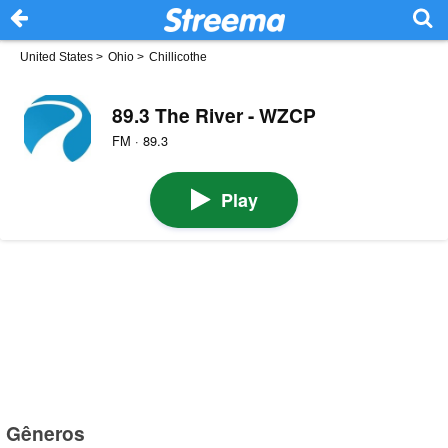
United States
>
Ohio
>
Chillicothe
89.3 The River - WZCP
FM · 89.3
Play
Gêneros