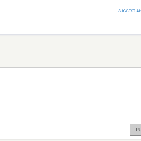
SUGGEST A
P