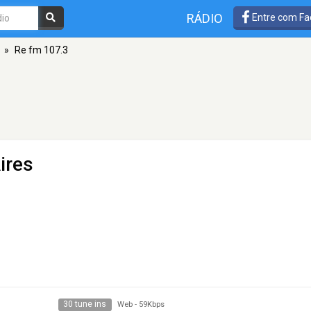
RÁDIO
Entre com Fa
»
Re fm 107.3
ires
30 tune ins
Web
-
59Kbps