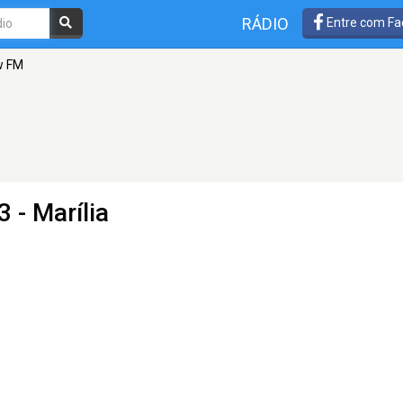
RÁDIO
Entre com Fa
w FM
 - Marília