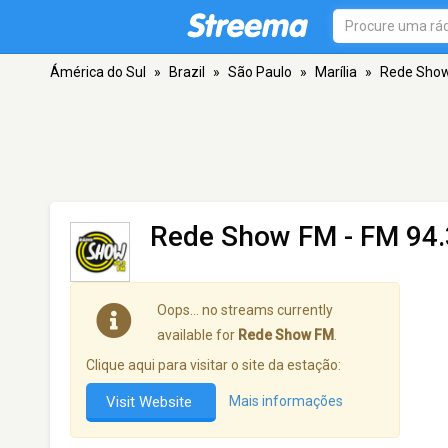
Ámérica do Sul
»
Brazil
»
São Paulo
»
Marília
»
Rede Sho
Rede Show FM
- FM 94.3
Oops… no streams currently
available for
Rede Show FM
.
Clique aqui para visitar o site da estação:
Visit Website
Mais informações