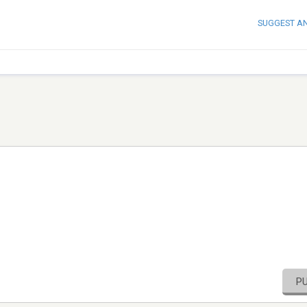
SUGGEST A
P