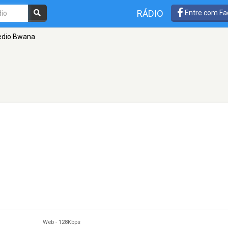
RÁDIO
Entre com Fa
edio Bwana
Web
-
128Kbps