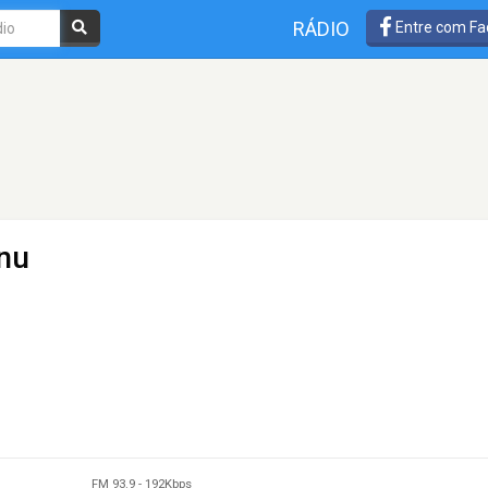
RÁDIO
Entre com Fa
rnu
FM 93.9
-
192Kbps