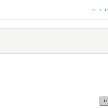
SUGGEST A
P