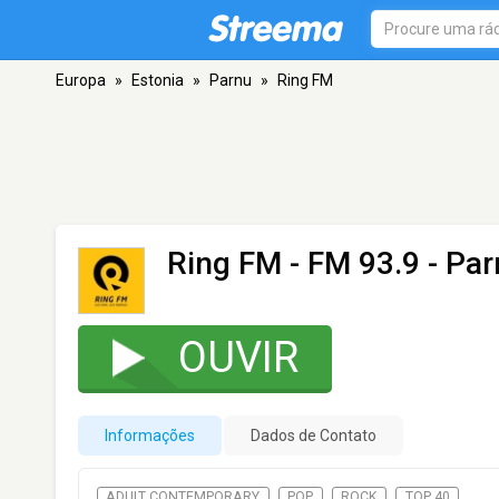
Europa
»
Estonia
»
Parnu
»
Ring FM
Ring FM
- FM 93.9 - Pa
OUVIR
Informações
Dados de Contato
ADULT CONTEMPORARY
POP
ROCK
TOP 40