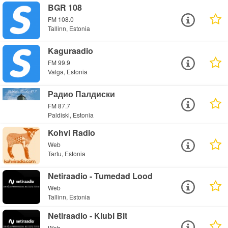
BGR 108
FM 108.0
Tallinn, Estonia
Kaguraadio
FM 99.9
Valga, Estonia
Радио Палдиски
FM 87.7
Paldiski, Estonia
Kohvi Radio
Web
Tartu, Estonia
Netiraadio - Tumedad Lood
Web
Tallinn, Estonia
Netiraadio - Klubi Bit
Web