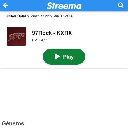
United States
>
Washington
>
Walla Walla
97Rock - KXRX
FM · 97.1
Play
Gêneros