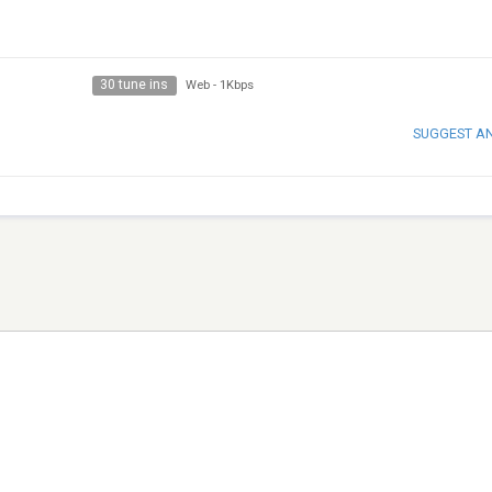
30 tune ins
Web
-
1Kbps
SUGGEST A