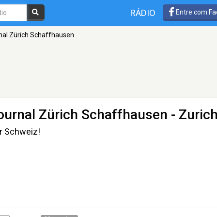
RÁDIO
Entre com Fa
rnal Zürich Schaffhausen
journal Zürich Schaffhausen
- Zuric
r Schweiz!