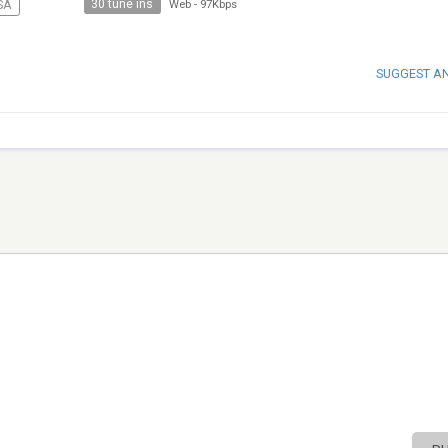
30 tune ins
SA
Web
-
97Kbps
SUGGEST A