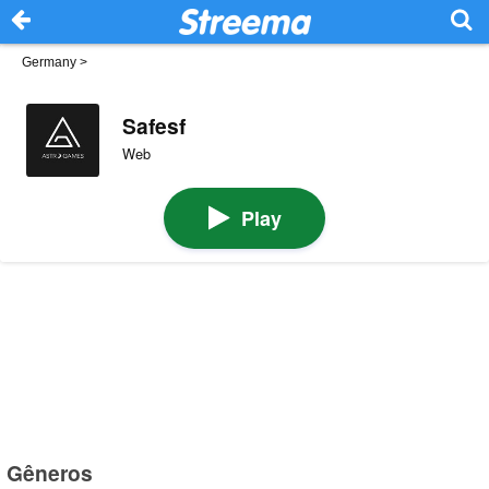
Germany
>
Safesf
Web
Play
Gêneros