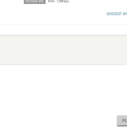
90 tune ins
Web
-
128Kbps
SUGGEST A
P