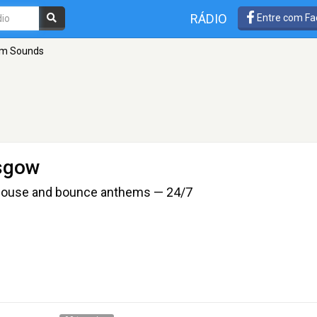
RÁDIO
Entre com Fa
m Sounds
sgow
y house and bounce anthems — 24/7