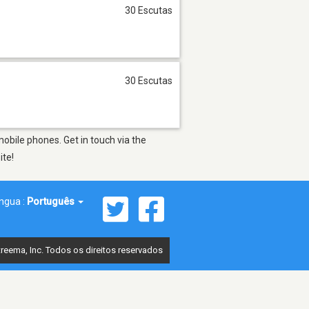
30 Escutas
30 Escutas
obile phones. Get in touch via the
ite!
íngua :
Português
reema, Inc. Todos os direitos reservados