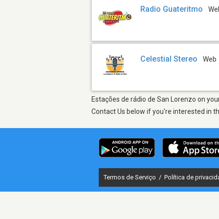
Radio Guateritmo
We
Celestial Stereo
Web
Estações de rádio de San Lorenzo on your 
Contact Us below if you're interested in t
Termos de Serviço
/
Política de privaci