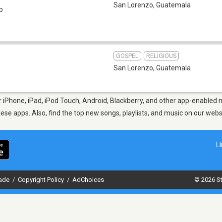
San Lorenzo
,
Guatemala
b
GOSPEL
RELIGIOUS
San Lorenzo
,
Guatemala
iPhone, iPad, iPod Touch, Android, Blackberry, and other app-enabled m
hese apps. Also, find the top new songs, playlists, and music on our webs
L
dade
/
Copyright Policy
/
AdChoices
© 2026 St