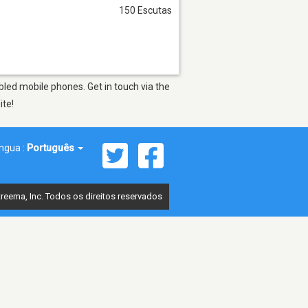
150 Escutas
bled mobile phones. Get in touch via the
ite!
íngua :
Português
reema, Inc. Todos os direitos reservados