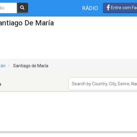
RÁDIO
Entre com Fa
antiago De María
tán
Santiago de María
a