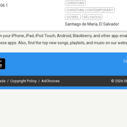
CHRISTIAN
06.1
CHRISTIAN CONTEMPORARY
GOSPEL
RELIGIOUS
Santiago de María
,
El Salvador
 your iPhone, iPad, iPod Touch, Android, Blackberry, and other app-ena
hese apps. Also, find the top new songs, playlists, and music on our webs
L
dade
/
Copyright Policy
/
AdChoices
© 2026 St