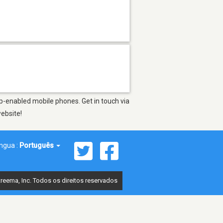
pp-enabled mobile phones. Get in touch via
website!
íngua :
Português
reema, Inc. Todos os direitos reservados