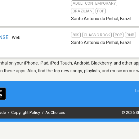
ADULT CONTEMPORARY
BRAZILIAN
POP
Santo Antonio do Pinhal
,
Brazil
80S
CLASSIC ROCK
POP
RNB
NSE
Web
Santo Antonio do Pinhal
,
Brazil
hal on your iPhone, iPad, iPod Touch, Android, Blackberry, and other a
in these apps. Also, find the top new songs, playlists, and music on our 
L
dade
/
Copyright Policy
/
AdChoices
© 2026 St