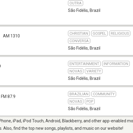
OUTRA
São Fidélis
,
Brazil
CHRISTIAN
GOSPEL
RELIGIOUS
AM 1310
CONVERSA
São Fidélis
,
Brazil
ENTERTAINMENT
INFORMATION
9
NOVAS
VARIETY
São Fidélis
,
Brazil
BRAZILIAN
COMMUNITY
FM 87.9
NOVAS
POP
São Fidélis
,
Brazil
iPhone, iPad, iPod Touch, Android, Blackberry, and other app-enabled mo
s. Also, find the top new songs, playlists, and music on our website!